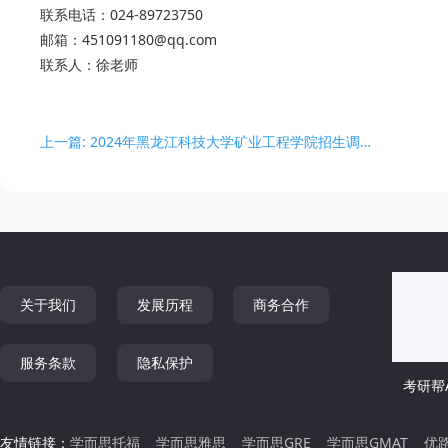
联系电话：024-89723750
邮箱：451091180@qq.com
联系人：徐老师
上一篇: 2024年黑龙江科技大学矿业工程学院招生调剂信息
关于我们
发展历程
商务合作
服务条款
隐私保护
考研帮A
友情链接：
学而思托福
学而思雅思
学而思GRE
学而思GMAT
优