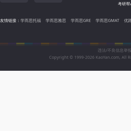
考研帮A
友情链接：
学而思托福
学而思雅思
学而思GRE
学而思GMAT
优
违法/不良信息举报邮箱
Copyright © 1999-2026 KaoYan.com, All R