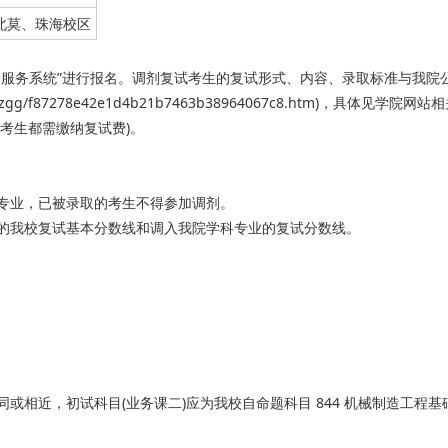
北莫、珠海校区
剂服务系统”进行报名。调剂复试考生的复试形式、内容、录取标准与我院
tzgg/f87278e42e1d4b21b7463b38964067c8.htm)，具体见学院网站
考生都需缴纳复试费)。
专业，已被录取的考生不得参加调剂。
的我校复试基本分数线和调入我院学科专业的复试分数线。
同或相近，初试科目(业务课二)应为我校自命题科目 844 机械制造工程基