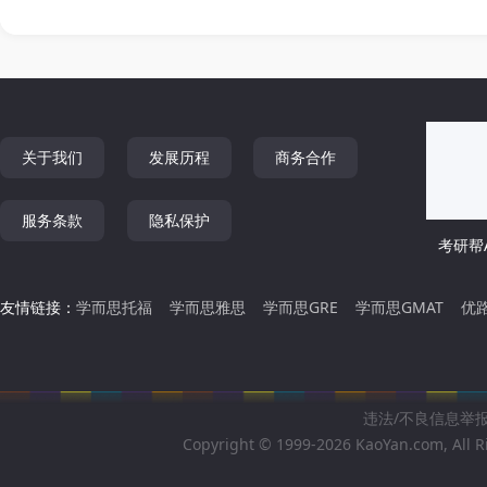
关于我们
发展历程
商务合作
服务条款
隐私保护
考研帮A
友情链接：
学而思托福
学而思雅思
学而思GRE
学而思GMAT
优
违法/不良信息举报邮箱
Copyright © 1999-2026 KaoYan.com, All R