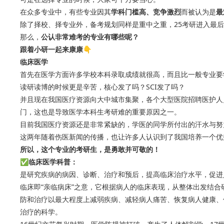
在众多专业中，有些专业因其
学科门槛高、竞争激烈
而被认为是
最
除了择校、择专业外，备考规划同样是重中之重，25考研进入最后
那么，
公认非常难考的专业有哪些呢？
跟着小研一起来康康👇
临床医学
首先在医学方面许多学校本科录取成绩就很高，而且比一般专业要
读研读博的时候更是辛苦，核心发了吗？SCI发了吗？
并且现在我国医疗资源向大中城市集聚，各个大型医院招聘医护人
门，这也是导致医学本科生考研难的重要原因之一。
目前我国医疗资源还是非常紧缺的，学医的同学所付出的汗水与努
这两年随着伤医新闻的传播，也让许多人认识到了我国培养一个优
所以，这个专业的考研生，是勇敢并可敬的！
✅临床医学科普：
是研究疾病的病因、诊断、治疗和预后，提高临床治疗水平，促进
临床即“亲临病床”之意，它根据病人的临床表现，从整体出发结
防和治疗以最大程度上减弱疾病、减轻病人痛苦、恢复病人健康、
治疗的科学。