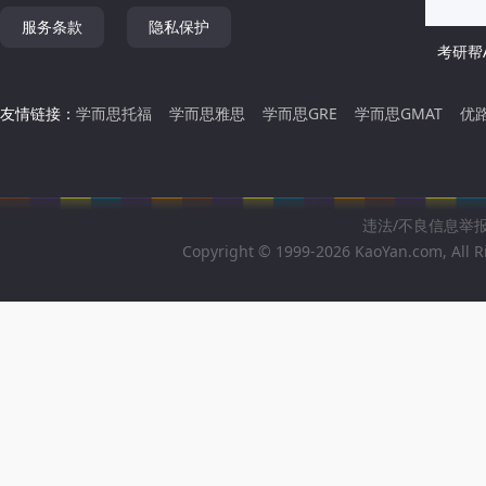
服务条款
隐私保护
考研帮A
友情链接：
学而思托福
学而思雅思
学而思GRE
学而思GMAT
优
违法/不良信息举报邮箱
Copyright © 1999-2026 KaoYan.com, All R