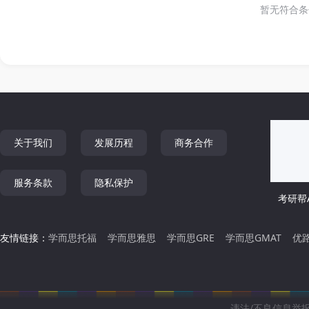
暂无符合条
关于我们
发展历程
商务合作
服务条款
隐私保护
考研帮A
友情链接：
学而思托福
学而思雅思
学而思GRE
学而思GMAT
优
违法/不良信息举报邮箱