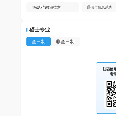
电磁场与微波技术
通信与信息系统
外科学（骨外
整形）
硕士专业
血液病
呼吸系病
全日制
非全日制
肾病
风湿病