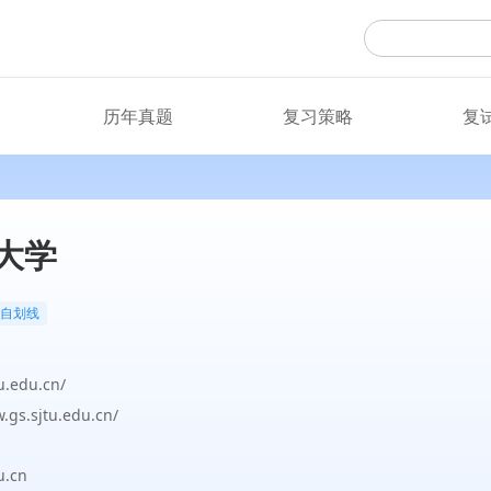
历年真题
复习策略
复
大学
自划线
u.edu.cn/
.gs.sjtu.edu.cn/
.cn