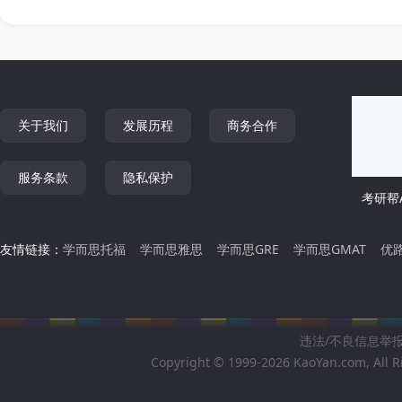
关于我们
发展历程
商务合作
服务条款
隐私保护
考研帮A
友情链接：
学而思托福
学而思雅思
学而思GRE
学而思GMAT
优
违法/不良信息举报邮箱
Copyright © 1999-2026 KaoYan.com, All R