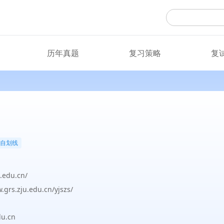
历年真题
复习策略
复
自划线
.edu.cn/
.grs.zju.edu.cn/yjszs/
u.cn