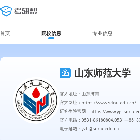
首页
院校信息
专业信息
山东师范大学
官方地址：山东济南
官方网址：
https://www.sdnu.edu.cn/
研究生院官网：
https://www.yjs.sdnu.e
官方电话：0531-86180804,0531—8618
电子邮箱：yzb@sdnu.edu.cn