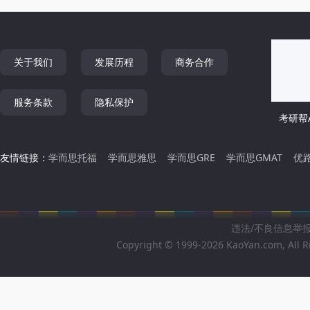
关于我们
发展历程
商务合作
服务条款
隐私保护
考研帮A
友情链接：
学而思托福
学而思雅思
学而思GRE
学而思GMAT
优
违法/不良信息举报邮箱
Copyright © 1999-2026 KaoYan.com, All R