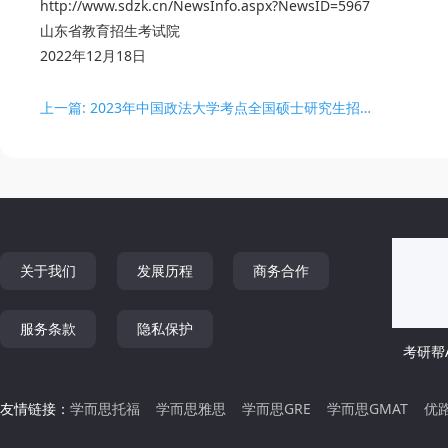
http://www.sdzk.cn/NewsInfo.aspx?NewsID=5967
山东省教育招生考试院
2022年12月18日
上一篇: 2023年中国政法大学考点全国硕士研究生招生考试考生须知
关于我们
发展历程
商务合作
服务条款
隐私保护
考研帮A
友情链接：
学而思托福
学而思雅思
学而思GRE
学而思GMAT
优