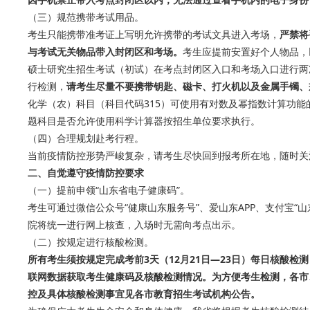
（三）规范携带考试用品。
考生只能携带准考证上写明允许携带的考试文具进入考场，
严禁将
与考试无关物品带入封闭区和考场。
考生应提前安置好个人物品，
硕士研究生招生考试（初试）在考点封闭区入口和考场入口进行两
行检测，
请考生尽量不要携带钥匙、磁卡、打火机以及金属手镯、
化学（农）科目（科目代码315）可使用有对数及幂指数计算功
题科目是否允许使用科学计算器按招生单位要求执行。
（四）合理规划赴考行程。
当前疫情防控形势严峻复杂，请考生尽快回到报考所在地，随时关
二、自觉遵守疫情防控要求
（一）提前申领“山东省电子健康码”。
考生可通过微信公众号“健康山东服务号”、爱山东APP、支付宝“
院将统一进行网上核查，入场时无需向考点出示。
（二）按规定进行核酸检测。
所有考生须按规定完成考前3天（12月21日—23日）每日核酸
联网数据获取考生健康码及核酸检测情况。为方便考生检测，各市
控及具体核酸检测事宜见各市教育招生考试机构公告。