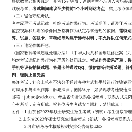
根据教育部相关规定，开考15分钟后，迟到考生不准进入考场参
耽误考试。
考试期间建议至少提前1个小时到达考点
，留足考点体
（二）诚信守纪考试。
考生应严守考试纪律，杜绝考试作弊行为。考试期间，请遵守考点
监控视频和后期的录像回放都将作为认定考试违规的依据。
需特别
弊。试题、答题卡、草稿纸等均属于涉考材料，不允许以任何形式
（三）违纪作弊严惩。
《国家教育考试违规处理办法》《中华人民共和国刑法修正案（九
均对考试违纪作弊行为有严厉的处罚规定。
考试作弊后果严重，将
手机等设备拍摄试题、答题卡并通过QQ、微信群等传播试题、答
四、谨防上当受骗
每逢考试，社会上总有不法分子通过各种方式和手段进行诈骗犯罪活
时糊涂参与组织作弊，触犯法律，抱憾终身。如发现涉考违规违法行为
邮箱：jubao@sdzk.cn。考生咨询请联系各报考点，联系方式见
心有所期，定有所成。祝各位考生考试安全顺利，梦想成真！
附件：1.山东省2023年硕士研究生招生考试（初试）考生健康管理信
2.山东省2023年硕士研究生招生考试（初试）各报考点联系方式.
3.各市研考考生核酸检测安排公告链接.xlsx