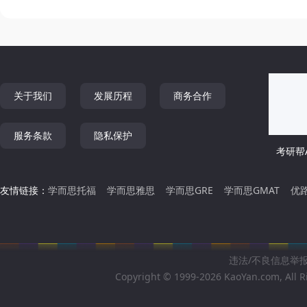
关于我们
发展历程
商务合作
服务条款
隐私保护
考研帮A
友情链接：
学而思托福
学而思雅思
学而思GRE
学而思GMAT
优
违法/不良信息举报邮箱
Copyright © 1999-2026 KaoYan.com, All R