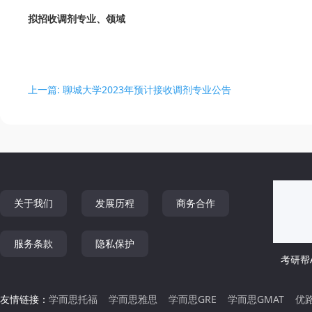
拟招收调剂专业、领域
上一篇: 聊城大学2023年预计接收调剂专业公告
关于我们
发展历程
商务合作
服务条款
隐私保护
考研帮A
友情链接：
学而思托福
学而思雅思
学而思GRE
学而思GMAT
优