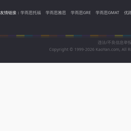
友情链接：
学而思托福
学而思雅思
学而思GRE
学而思GMAT
优
违法/不良信息举报邮箱
Copyright © 1999-2026 KaoYan.com, All R