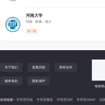
河南大学
河南
隶属：
地方
双一流
关于我们
发展历程
商务合作
服务条款
隐私保护
考研帮A
友情链接：
学而思托福
学而思雅思
学而思GRE
学而思GMAT
优