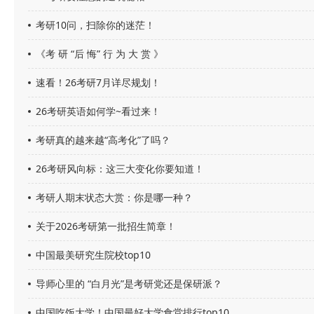
考研10问，扫除你的迷茫！
《考 研 “后 悔” 行 为 大 赏 》
速看！26考研7月详尽规划！
26考研英语如何学~看过来！
考研真的越来越“高考化”了吗？
26考研风向标：这三大变化你要知道！
考研人期末状态大赏：你是哪一种？
关于2026考研第一批招生简章！
中国最美研究生院校top10
导师心里的 “白月光”是考研党还是保研派？
中国吃饭大学！中国最好大学食堂排行top10