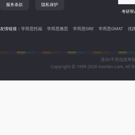
服务条款
隐私保护
考研帮A
友情链接：
学而思托福
学而思雅思
学而思GRE
学而思GMAT
优
违法/不良信息举报邮箱
Copyright © 1999-2026 KaoYan.com, All R