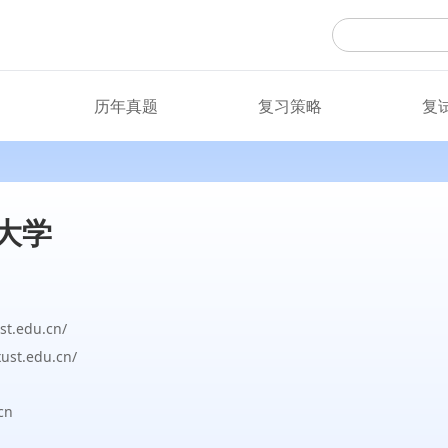
历年真题
复习策略
复
大学
st.edu.cn/
xust.edu.cn/
cn