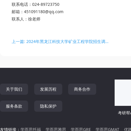
联系电话：024-89723750
邮箱：451091180@qq.com
联系人：徐老师
上一篇: 2024年黑龙江科技大学矿业工程学院招生调剂信息
关于我们
发展历程
商务合作
服务条款
隐私保护
考研帮A
友情链接：
学而思托福
学而思雅思
学而思GRE
学而思GMAT
优