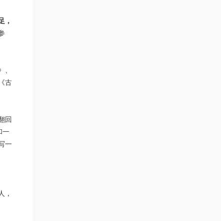
足，
参
》、
《古
翻回
和一
写一
人，