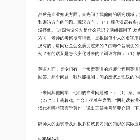
然后是专业知识方面，首先问了我偏向的研究领域，
和训诂方向的问题。现汉方向：（1）现代汉语有多少个
没摔倒。”这四句话分别是什么意思？两组都用了“差
方向：老师的考察很有特色，是根据每个人的名字来
没有的，请问它是怎么演变过来的？由哪个音演变的
别？有的话又是怎么变化过来的？训诂方向：（1）
英语方面，是专门有一个负责英语的老师全程用英语
回答。那个问题，我只能推测，问的应该是现汉的“词
下来问其他同学，他们的专业问题如下：（1）秦、
（2）“台上演着戏。”“台上坐着主席团。”两句话
汉代有哪些语言学著作，说出三部并且简要介绍一下
陕师大的面试涉及到很多初试复习到的知识的实际应
5.调剂心态