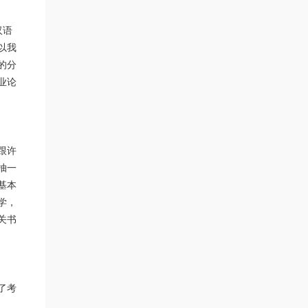
汉语
以我
的分
业论
跟许
抽一
基本
学，
关书
了考