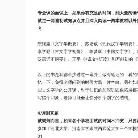
专业课的面试上，如果你有充足的时间，能大量阅读
就过一两遍初试知识点并且深入阅读一两本教材以外
考：
裘锡圭《文字学概要》、苏培成《现代汉字学纲要》
李学勤《古文字学初阶》、陈梦家《中国文字学》、
汉语词汇纲要》、王平《<说文>研读》和万献初的
以上的书是我都至少过过一遍并且做有笔记的，看的
忆一下，免得老师问到的时候大脑一片空白。另外如
些古文字学的公开课，对于知识的加深巩固跟拓展都
写留个印象，老师可能会让你分析个别字的结构。
4.调剂真题
就调剂而言，如果各个学校面试的时间不冲突，只要
参加了河北大学、河南大学跟陕西师范大学三个学校
01