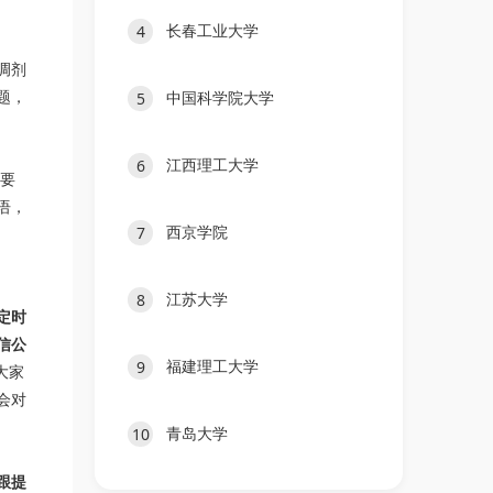
长春工业大学
4
调剂
题，
中国科学院大学
5
江西理工大学
6
想要
语，
西京学院
7
江苏大学
8
定时
信公
福建理工大学
9
大家
会对
青岛大学
10
跟提