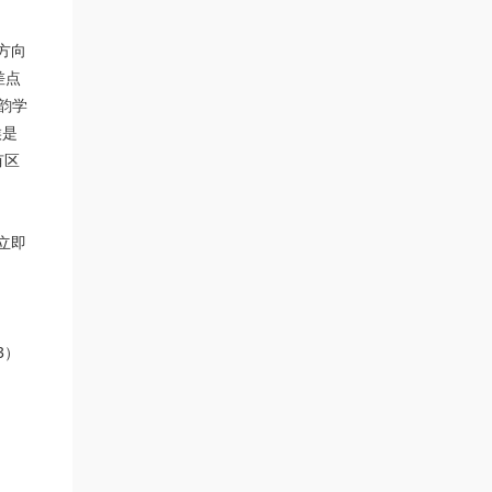
方向
差点
韵学
候是
有区
立即
3）