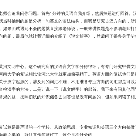
老师会追着问你问题。首先1分钟的英语自我介绍，然后抽题进行回答。
我当时抽到的题是分析一句英文的语法结构，而我是研究古汉方向的，所
，如果面试遇到不会的题就直接跟老师说，一般来讲换题是不影响老师打
向的题，最后他就让我详细的介绍了《说文解字》，然后问了很多关于毕
黄河文明中心。这个研究所的汉语言文字学分得很细，有专门研究甲骨文
河南大学的复试相比较河北大学就更加简要精干。英语方面的复试他们是
关于汉字起源的，涉及到的词汇不难，不用准备专业方向的词汇都是可以
查检汉字的方法，二是让说一下《说文解字》的部首。我下来有问其他同
常规的题，按照初试的知识储备去回答也是没有问题的，但如果阅读了相
复试算是最严谨的一个学校。从政治思想、专业知识和英语三个方向都做
面貌之类的，就认真作答就好了，这个是不计分的。