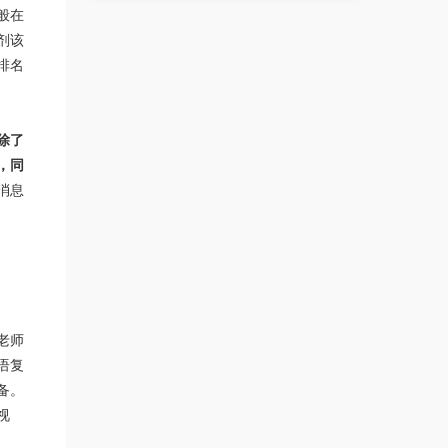
般在
剂该
排名
除了
，同
消息
老师
语复
备。
视