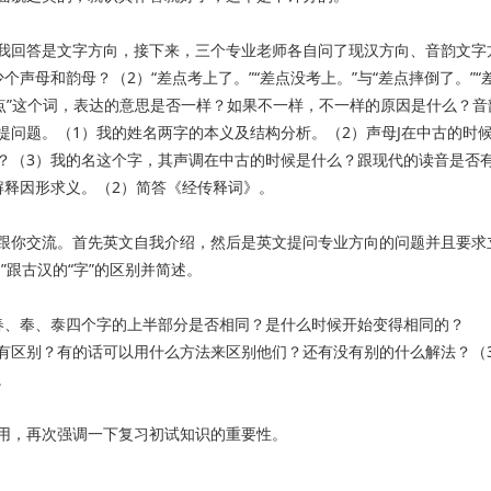
我回答是文字方向，接下来，三个专业老师各自问了现汉方向、音韵文字
声母和韵母？（2）“差点考上了。”“差点没考上。”与“差点摔倒了。”“
点”这个词，表达的意思是否一样？如果不一样，不一样的原因是什么？音
提问题。（1）我的姓名两字的本义及结构分析。（2）声母J在中古的时
？（3）我的名这个字，其声调在中古的时候是什么？跟现代的读音是否
解释因形求义。（2）简答《经传释词》。
跟你交流。首先英文自我介绍，然后是英文提问专业方向的问题并且要求
”跟古汉的“字”的区别并简述。
春、奉、泰四个字的上半部分是否相同？是什么时候开始变得相同的？
有没有区别？有的话可以用什么方法来区别他们？还有没有别的什么解法？（
。
用，再次强调一下复习初试知识的重要性。