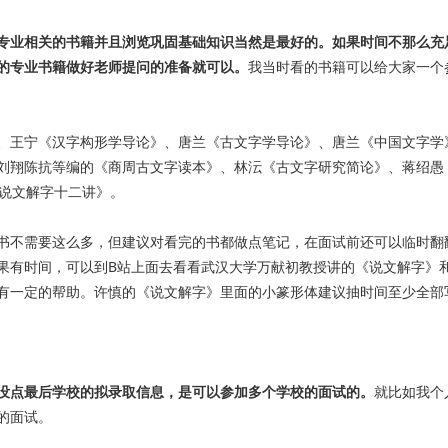
专业相关的书籍并且浏览巩固基础知识当然是最好的。如果时间不那么充
的专业书籍做好老师提问的准备就可以。
我当时看的书籍可以给大家一个
、王宁《汉字构形学导论》、唐兰《古文字学导论》、唐兰《中国文字学
刘翔陈抗等编的《商周古文字读本》、林沄《古文字研究简论》、蒋绍愚
《说文解字十二讲》。
书不需要这么多，但建议对看完的书都做点笔记，在面试前还可以临时翻
果有时间，可以到B站上面去看看武汉大学万献初教授讲的《说文解字》
有一定的帮助。许慎的《说文解字》里面的小篆形体建议抽时间至少全部
没点最后学校的拟录取信息，是可以参加多个学校的面试的。
就比如我个
的面试。