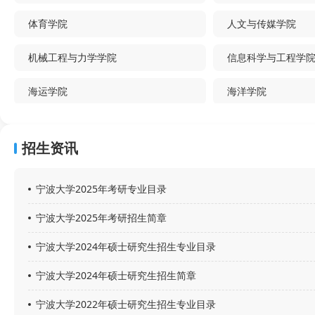
体育学院
人文与传媒学院
机械工程与力学学院
信息科学与工程学
海运学院
海洋学院
材料科学与化学工程学院
马克思主义学院
招生资讯
潘天寿建筑与艺术设计学院
宁波大学昂热大学联
文化学院
宁波大学2025年考研专业目录
数学与统计学院
物理科学与技术学
宁波大学2025年考研招生简章
地理科学与旅游文化学院
科学技术学院
宁波大学2024年硕士研究生招生专业目录
土木与地理环境学院
公共管理(MPA)教
宁波大学2024年硕士研究生招生简章
医学部
宁波大学-国科温州
宁波大学2022年硕士研究生招生专业目录