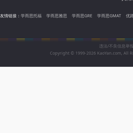
友情链接：
学而思托福
学而思雅思
学而思GRE
学而思GMAT
优
违法/不良信息举报邮箱
Copyright © 1999-2026 KaoYan.com, All R