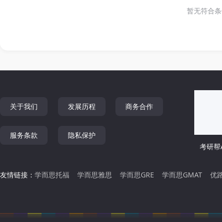
暂无符合条
关于我们
发展历程
商务合作
服务条款
隐私保护
考研帮A
友情链接：
学而思托福
学而思雅思
学而思GRE
学而思GMAT
优