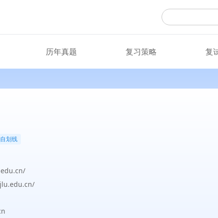
历年真题
复习策略
复
自划线
.edu.cn/
.jlu.edu.cn/
cn