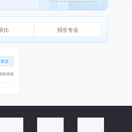
录比
招生专业
重置
线的差值