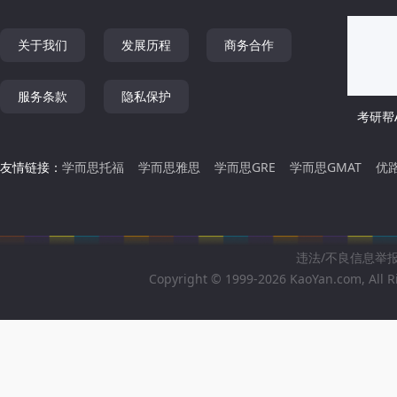
关于我们
发展历程
商务合作
服务条款
隐私保护
考研帮A
友情链接：
学而思托福
学而思雅思
学而思GRE
学而思GMAT
优
违法/不良信息举报邮箱
Copyright © 1999-2026 KaoYan.com, All R