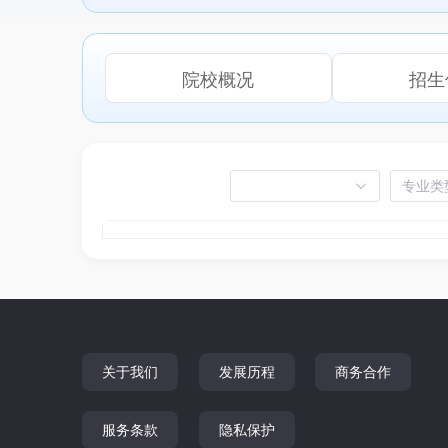
院校概况
招生
专业类
关于我们
发展历程
商务合作
服务条款
隐私保护