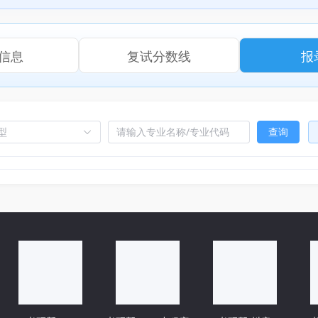
信息
复试分数线
报
型
请输入专业名称/专业代码
查询