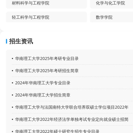
材料科学与工程学院
化学与化工学院
轻工科学与工程学院
数学学院
马克思主义学院
工商管理学院
招生资讯
公共管理学院
体育学院
华南理工大学2025年考研专业目录
社会工作研究中心
计算机科学与工程
华南理工大学2025年考研招生简章
环境与能源学院
生物科学与工程学
2024年华南理工大学专业目录
新闻与传播学院
法学院
2024年华南理工大学招生简章
设计学院
医学院
华南理工大学与法国南特大学联合培养双硕士学位项目2022年
电子商务系
吴贤铭智能工程学
华南理工大学2022年经济法学单独考试专业定向就业硕士招简
微电子学院
华南软物质科学与
华南理工大学2022年硕士研究生招生专业目录