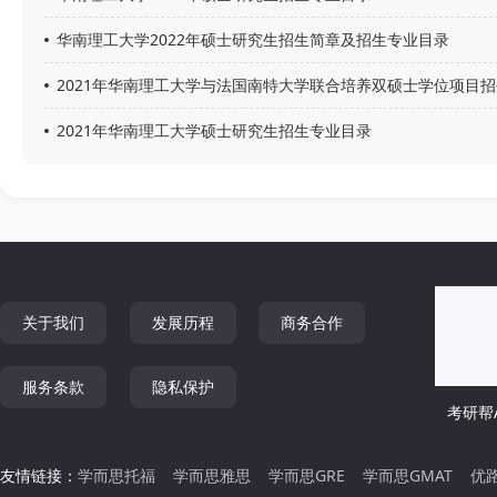
华南理工大学2022年硕士研究生招生简章及招生专业目录
未来技术学院
前沿软物质学院
2021年华南理工大学与法国南特大学联合培养双硕士学位项目
集成电路学院
卓越工程师学院
2021年华南理工大学硕士研究生招生专业目录
关于我们
发展历程
商务合作
服务条款
隐私保护
考研帮A
友情链接：
学而思托福
学而思雅思
学而思GRE
学而思GMAT
优