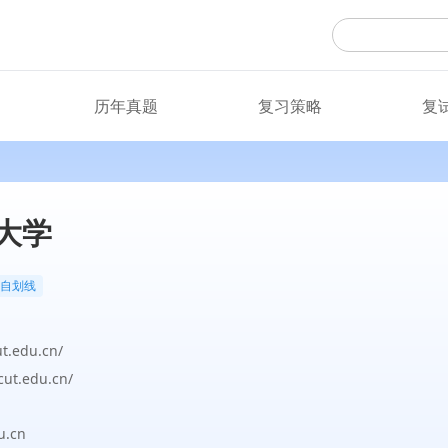
历年真题
复习策略
复
大学
自划线
t.edu.cn/
scut.edu.cn/
.cn