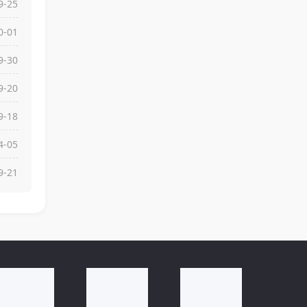
9-25
0-01
9-30
9-20
9-18
4-05
9-21