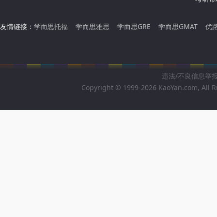
友情链接：
学而思托福
学而思雅思
学而思GRE
学而思GMAT
优
违法/不良信息举报邮箱
Copyright © 1999-2026 KaoYan.com, All R