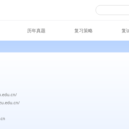
历年真题
复习策略
复
u.edu.cn/
szu.edu.cn/
cn