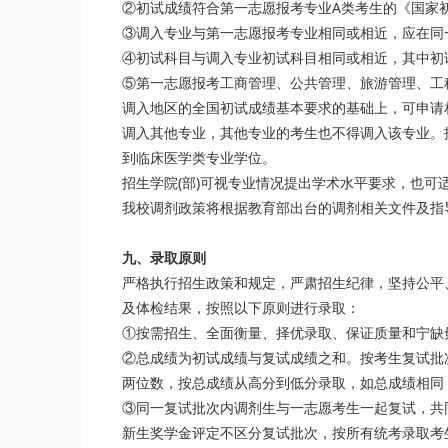
②初试成绩符合第一志愿报考专业A类考生的《国家
③调入专业与第一志愿报考专业相同或相近，应在同
④初试科目与调入专业初试科目相同或相近，其中初
⑤第一志愿报考工商管理、公共管理、旅游管理、工
调入地区的全国初试成绩基本要求的基础上，可申请
调入其他专业，其他专业的考生也不得调入该专业。
到临床医学类专业学位。
招生学院(部)可视专业情况提出学术水平要求，也可
我校调剂政策将根据教育部出台的调剂相关文件及指
九、录取原则
严格执行招生政策和规定，严肃招生纪律，坚持公平
及体检结果，按照以下原则进行录取：
①按需招生、全面衡量、择优录取、保证质量和宁缺
②总成绩为初试成绩与复试成绩之和。按考生复试批
两位数，按总成绩从高分到低分录取，如总成绩相同
③同一复试批次内调剂生与一志愿考生一起复试，共
新生奖学金评定不区分复试批次，按所有统考录取考