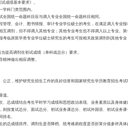
初试成绩基本要求》。
一学科门类范围内。
试全国统一命题科目应与调入专业全国统一命题科目相同。
程管理、会计、图书情报、审计专业学位硕士的考生，在满足调入专业报
相互调剂，但不得调入其他专业；其他专业考生也不得调入以上专业。第
报考临床医学类专业学位硕士研究生的考生可按相关政策调剂到其他专业
适当提高调剂生初试成绩（单科或总分）要求。
导精神做出相应调整。
、公正，维护研究生招生工作的良好信誉和国家研究生学历教育招生考试
毋滥。
次、总成绩结合考生平时学习成绩和思想政治表现、业务素质以及身体健
，则按复试总分、面试总分、初试业务课总分、初试外国语、初试业务课
同排名。
生的总成绩排序。调剂生是否降档、统考难易程度是否折算分值参评具体