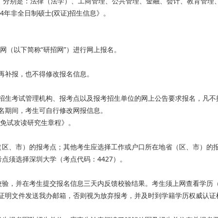
，分别是：法律（法学）、工商管理、公共管理、金融、会计、教育管理、学科
24年非全日制硕士(双证)招生信息》。
息网（以下简称“研招网”）进行网上报名。
再补报，也不得修改报名信息。
招生考试管理机构、报考点以及报考招生单位的网上公告要求报名，凡不
名期间，考生可自行修改网报信息。
荐免试攻读研究生章程》。
（区、市）的报考点；其他考生应选择工作或户口所在地省（区、市）的
点须选择深圳大学（考点代码：4427）。
校验，并在考生提交报名信息三天内反馈校验结果。考生须上网查看学历
证明文件发送我办邮箱，否则视为放弃报考，并及时到学籍学历权威认证