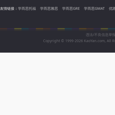
友情链接：
学而思托福
学而思雅思
学而思GRE
学而思GMAT
优
违法/不良信息举报邮箱
Copyright © 1999-2026 KaoYan.com, All R